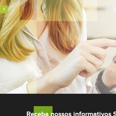
Controle o que seus filhos podem acessar na i
Segurança ao se conectar em redes Wi-Fi públ
compartilhadas.
COMECE AGORA
Receba nossos informativos