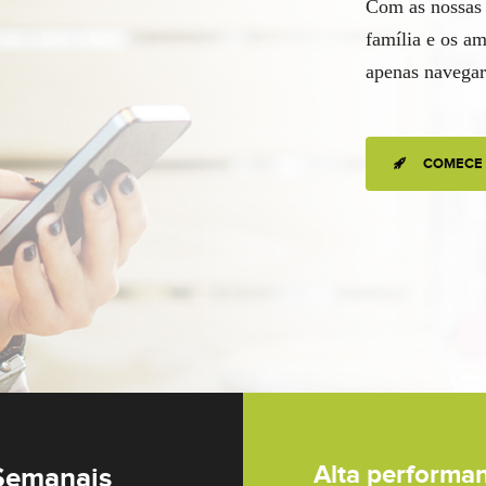
nternet e
icas e
Alta performa
 Semanais