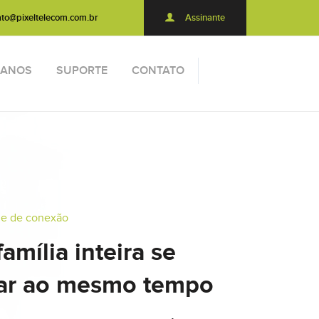
ato@pixeltelecom.com.br
Assinante
LANOS
SUPORTE
CONTATO