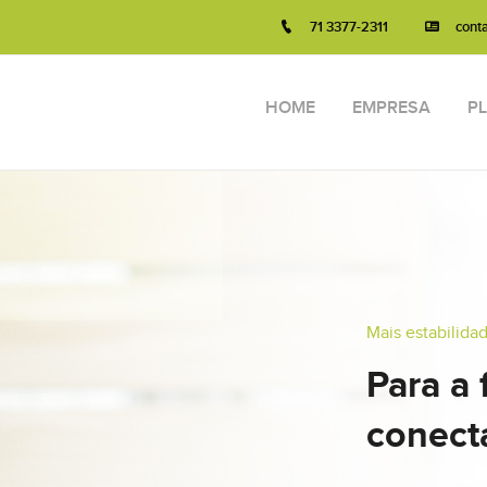
71 3377-2311
cont
HOME
EMPRESA
P
 1