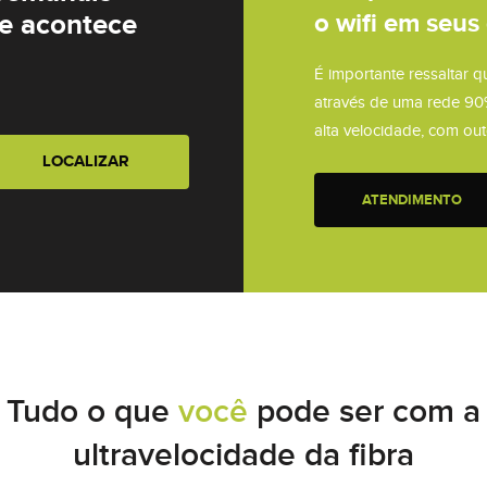
o wifi em seus 
ue acontece
É importante ressaltar q
através de uma rede 90
alta velocidade, com out
ATENDIMENTO
Tudo o que
você
pode ser com a
ultravelocidade da fibra